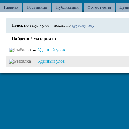
Главная
Гостиница
Публикации
Фотоотчёты
Цен
Поиск по тегу:
«улов», искать по
другому тегу
Найдено 2 материала
Рыбалка
→
Удачный улов
Рыбалка
→
Удачный улов