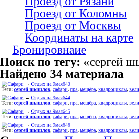
Проезд от Рязани
Проезд от Коломны
Проезд от Москвы
Координаты на карте
Бронировнаие
Поиск по тегу:
«сергей ш
Найдено 34 материала
Сафари
→
Отдых на 9мая643
Теги:
сергей шышлов
,
сафари
,
пра
,
мещёра
,
квадроциклы
,
вели
Сафари
→
Отдых на 9мая644
Теги:
сергей шышлов
,
сафари
,
пра
,
мещёра
,
квадроциклы
,
вели
Сафари
→
Отдых на 9мая645
Теги:
сергей шышлов
,
сафари
,
пра
,
мещёра
,
квадроциклы
,
вели
Сафари
→
Отдых на 9мая646
Теги:
сергей шышлов
,
сафари
,
пра
,
мещёра
,
квадроциклы
,
вели