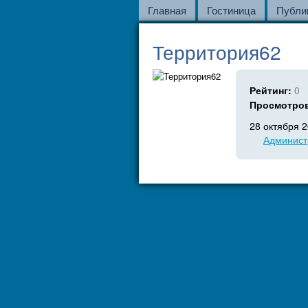
Главная
Гостиница
Публи
Территория62
Рейтинг:
0
Просмотро
28 октября 
Админист