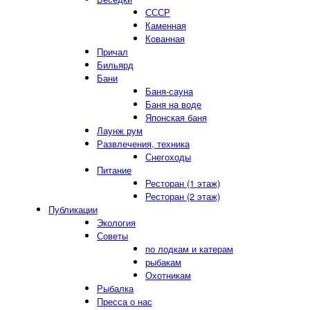
СССР
Каменная
Кованная
Причал
Бильярд
Бани
Баня-сауна
Баня на воде
Японская баня
Лаунж рум
Развлечения, техника
Снегоходы
Питание
Ресторан (1 этаж)
Ресторан (2 этаж)
Публикации
Экология
Советы
по лодкам и катерам
рыбакам
Охотникам
Рыбалка
Пресса о нас