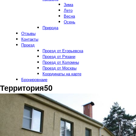
Зима
Лето
Весна
Осень
Природа
Отзывы
Контакты
Проезд
Проезд от Егорьевска
Проезд от Рязани
Проезд от Коломны
Проезд от Москвы
Координаты на карте
Бронировнаие
Территория50