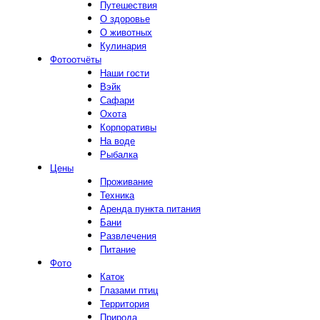
Путешествия
О здоровье
О животных
Кулинария
Фотоотчёты
Наши гости
Вэйк
Сафари
Охота
Корпоративы
На воде
Рыбалка
Цены
Проживание
Техника
Аренда пункта питания
Бани
Развлечения
Питание
Фото
Каток
Глазами птиц
Территория
Природа