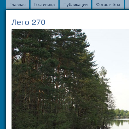
Главная
Гостиница
Публикации
Фотоотчёты
Лето 270