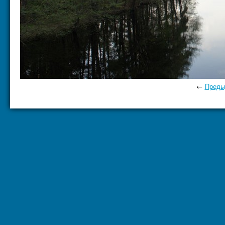
←
Преды