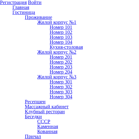
Регистрация
Войти
Главная
Гостиница
Проживание
Жилой корпус №1
Номер 101
Номер 102
Номер 103
Номер 104
Кухня-столовая
Жилой корпус №2
Номер 201
Номер 202
Номер 203
Номер 204
Жилой корпус №3
Номер 301
Номер 302
Номер 303
Номер 304
Ресепшен
Массажный кабинет
Клубный ресторан
Беседки
СССР
Каменная
Кованная
Причал