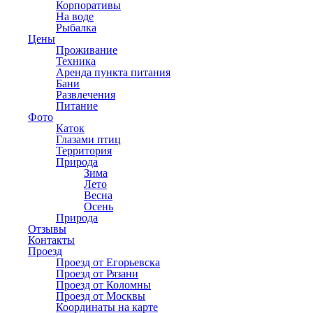
Корпоративы
На воде
Рыбалка
Цены
Проживание
Техника
Аренда пункта питания
Бани
Развлечения
Питание
Фото
Каток
Глазами птиц
Территория
Природа
Зима
Лето
Весна
Осень
Природа
Отзывы
Контакты
Проезд
Проезд от Егорьевска
Проезд от Рязани
Проезд от Коломны
Проезд от Москвы
Координаты на карте