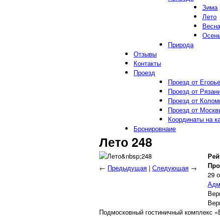
Зима
Лето
Весн
Осен
Природа
Отзывы
Контакты
Проезд
Проезд от Егорь
Проезд от Рязан
Проезд от Колом
Проезд от Москв
Координаты на к
Бронировнаие
Лето 248
Рей
Про
←
Предыдущая
|
Следующая
→
29 
Адм
Вер
Вер
Подмосковный гостиничный комплекс «В