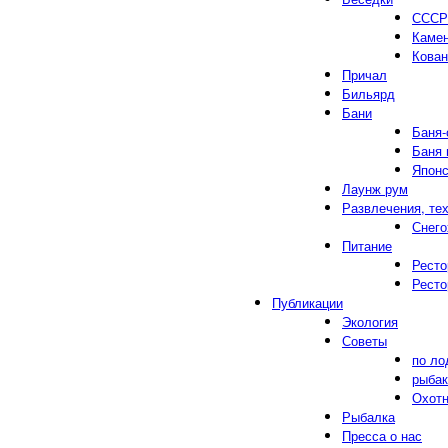
СССР
Каме
Кован
Причал
Бильярд
Бани
Баня-
Баня 
Японс
Лаунж рум
Развлечения, те
Снег
Питание
Ресто
Ресто
Публикации
Экология
Советы
по ло
рыба
Охот
Рыбалка
Пресса о нас