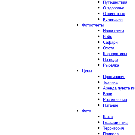
Путешествия
О здоровье
О животных
Кулинария
Фотоотчёты
Наши гости
Вэйк
Сафари
Охота
Корпоративы
На воде
Рыбалка
Цены
Проживание
Техника
Аренда пункта п
Бани
Развлечения
Питание
Фото
Каток
Глазами птиц
Территория
Природа