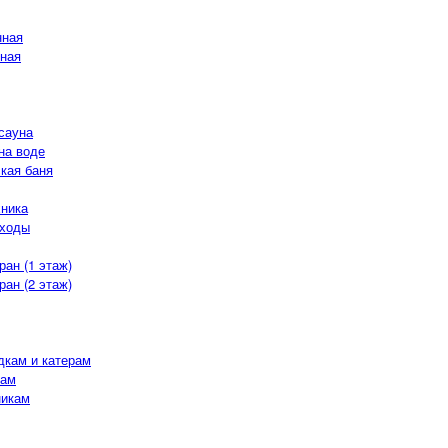
нная
ная
сауна
на воде
кая баня
хника
оходы
ран (1 этаж)
ран (2 этаж)
дкам и катерам
кам
никам