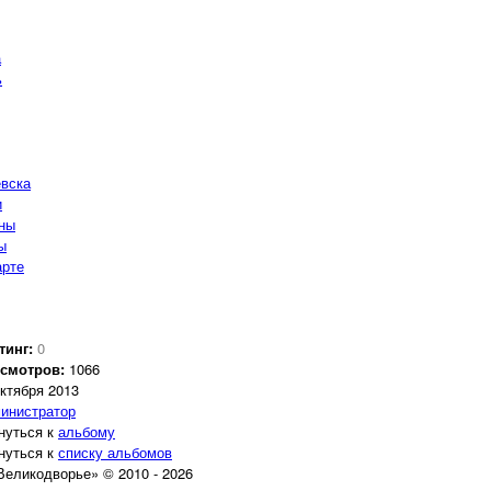
а
ь
евска
и
ны
ы
арте
тинг:
0
смотров:
1066
октября 2013
инистратор
нуться к
альбому
нуться к
списку альбомов
еликодворье» © 2010 - 2026