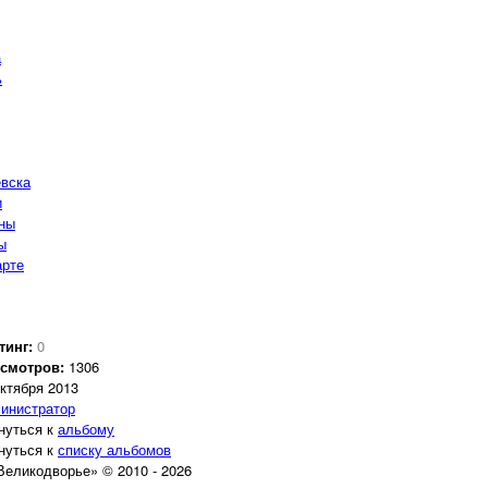
а
ь
евска
и
ны
ы
арте
тинг:
0
смотров:
1306
октября 2013
инистратор
нуться к
альбому
нуться к
списку альбомов
еликодворье» © 2010 - 2026