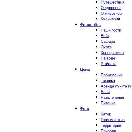
Путешествия
О здоровье
О животных
Кулинария
Фотоотчёты
Наши гости
Вэйк
Сафари
Охота
Корпоративы
На воде
Рыбалка
Цены
Проживание
Техника
Аренда пункта п
Бани
Развлечения
Питание
Фото
Каток
Глазами птиц
Территория
Природа