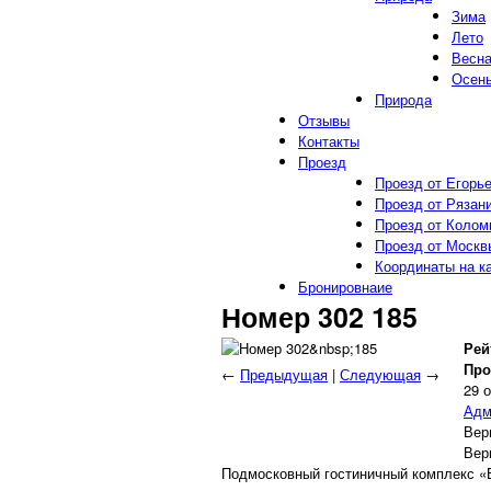
Зима
Лето
Весн
Осен
Природа
Отзывы
Контакты
Проезд
Проезд от Егорь
Проезд от Рязан
Проезд от Колом
Проезд от Москв
Координаты на к
Бронировнаие
Номер 302 185
Рей
Про
←
Предыдущая
|
Следующая
→
29 
Адм
Вер
Вер
Подмосковный гостиничный комплекс «В