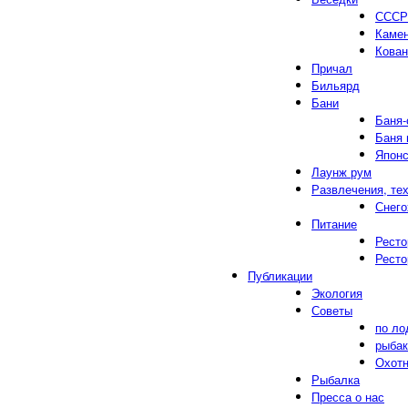
СССР
Каме
Кован
Причал
Бильярд
Бани
Баня-
Баня 
Японс
Лаунж рум
Развлечения, те
Снег
Питание
Ресто
Ресто
Публикации
Экология
Советы
по ло
рыба
Охот
Рыбалка
Пресса о нас