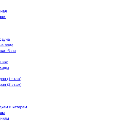
нная
ная
сауна
на воде
кая баня
хника
оходы
ран (1 этаж)
ран (2 этаж)
дкам и катерам
кам
никам