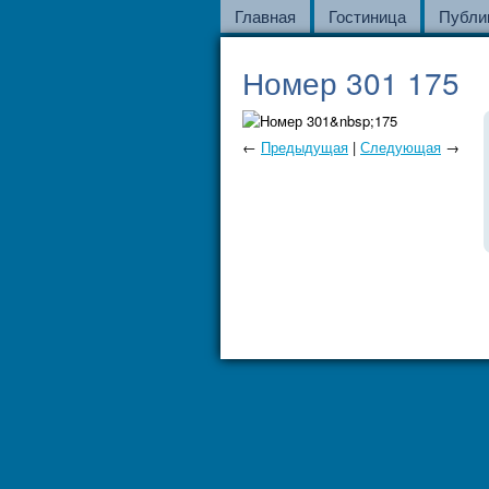
Главная
Гостиница
Публи
Номер 301 175
←
Предыдущая
|
Следующая
→