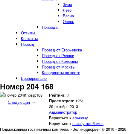
Зима
Лето
Весна
Осень
Природа
Отзывы
Контакты
Проезд
Проезд от Егорьевска
Проезд от Рязани
Проезд от Коломны
Проезд от Москвы
Координаты на карте
Бронировнаие
Номер 204 168
Рейтинг:
0
Просмотров:
1251
Следующая
→
29 октября 2013
Администратор
Вернуться к
альбому
Вернуться к
списку альбомов
Подмосковный гостиничный комплекс «Великодворье» © 2010 - 2026