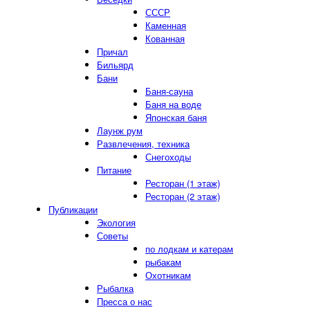
СССР
Каменная
Кованная
Причал
Бильярд
Бани
Баня-сауна
Баня на воде
Японская баня
Лаунж рум
Развлечения, техника
Снегоходы
Питание
Ресторан (1 этаж)
Ресторан (2 этаж)
Публикации
Экология
Советы
по лодкам и катерам
рыбакам
Охотникам
Рыбалка
Пресса о нас