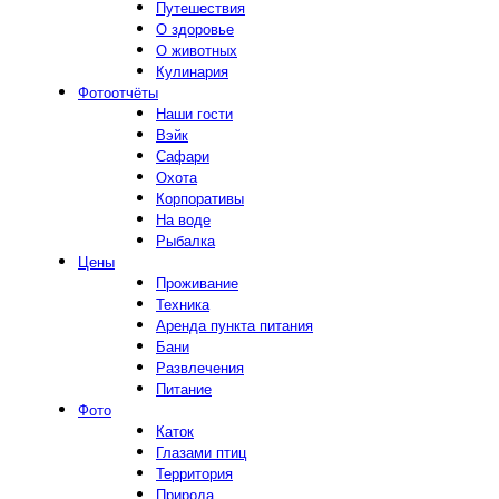
Путешествия
О здоровье
О животных
Кулинария
Фотоотчёты
Наши гости
Вэйк
Сафари
Охота
Корпоративы
На воде
Рыбалка
Цены
Проживание
Техника
Аренда пункта питания
Бани
Развлечения
Питание
Фото
Каток
Глазами птиц
Территория
Природа