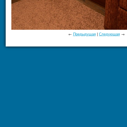
←
Предыдущая
|
Следующая
→