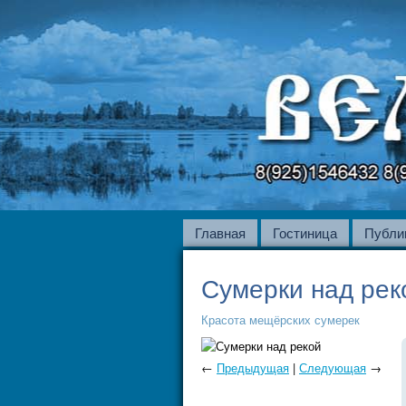
Главная
Гостиница
Публи
Сумерки над рек
Красота мещёрских сумерек
←
Предыдущая
|
Следующая
→