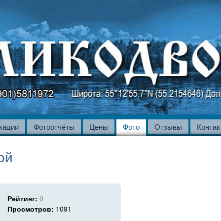
кации
Фотоотчёты
Цены
Фото
Отзывы
Контак
ой
Рейтинг:
0
Просмотров:
1091