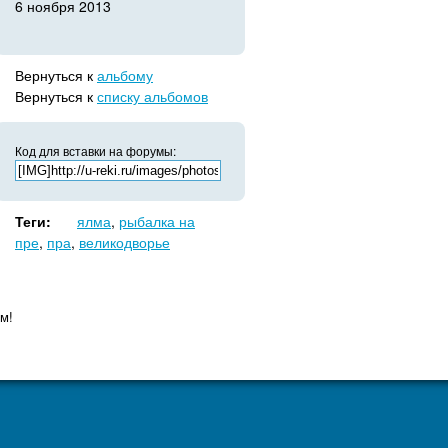
6 ноября 2013
Вернуться к
альбому
Вернуться к
списку альбомов
Код для вставки на форумы:
Теги:
ялма
,
рыбалка на
пре
,
пра
,
великодворье
м!